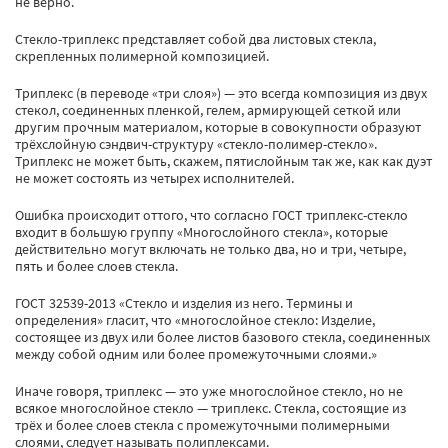
не верно.
Стекло-триплекс представляет собой два листовых стекла,
скрепленных полимерной композицией.
Триплекс (в переводе «три слоя») — это всегда композиция из двух
стекол, соединенных пленкой, гелем, армирующей сеткой или
другим прочным материалом, которые в совокупности образуют
трёхслойную сэндвич-структуру «стекло-полимер-стекло».
Триплекс не может быть, скажем, пятислойным так же, как как дуэт
не может состоять из четырех исполнителей.
Ошибка происходит оттого, что согласно ГОСТ триплекс-стекло
входит в большую группу «Многослойного стекла», которые
действительно могут включать не только два, но и три, четыре,
пять и более слоев стекла.
ГОСТ 32539-2013 «Стекло и изделия из него. Термины и
определения» гласит, что «многослойное стекло: Изделие,
состоящее из двух или более листов базового стекла, соединенных
между собой одним или более промежуточными слоями.»
Иначе говоря, триплекс — это уже многослойное стекло, но не
всякое многослойное стекло — триплекс. Стекла, состоящие из
трёх и более слоев стекла с промежуточными полимерными
слоями, следует называть полиплексами.