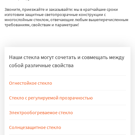
Звоните, приезжайте и заказывайте: мы в кратчайшие сроки
изготовим защитные светопрозрачные конструкции с
многослойным стеклом, отвечающие любым вышеперечисленным
требованиям, свойствам и параметрам!
Наши стекла могут сочетать и совмещать между
собой различные свойства
Огнестойкое стекло
Пожаростойкие стекла препятствуют распространению огня. Время,
которое стекло может выдержать при контакте с огнем, зависит от его
Стекло с регулируемой прозрачностью
характеристик. Подробнее
пожаростойкие стекла
Смарт-стекло с электроуправляемым светорассеиванием
(электрохромное стекло) за нескольких секунд может стать либо
Электрообогреваемое стекло
полностью матовым (непрозрачным), либо наоборот – полностью
Электрообогреваемое стекло внешне нисколько не отличается от
прозрачным. Подробнее
смарт-стекло регулируемой прозрачностью
обычного, но является настоящим техническим чудом. Оно не только
Солнцезащитное стекло
греет воздух в доме, но и способствует установлению комфортного
Светоотражающее стекло с зеркальным покрытием, обеспечивает