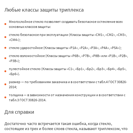
Любые классы защиты триплекса
Многослойное стекло позволяет создавать безопасное остекление всех
основных классов защиты:
стекло безопасное при эксплуатации (Классы защиты «СМ1», «СМ2», «СМ3»,
«СМ4»);
стекло ударостойкое (Классы защиты «Р1А», «Р2А», «Р3А», «Р4А», «Р5А»);
стекло взломостойкое (Классы защиты «Р6В», «Р7В», «Р8В» или «Р1В», «Р2В»,
«Р3В»);
пулестойкое стекло (Классы защиты «С1», «Бр1», «Бр2», «Бр3», «Бр4», «Бр5»,
«Бр6»).
размер — по требованиям заказчика и в соответствии с табл.4 ГОСТ 30826-
2014;
толщина — в зависимости от назначения конструкции и в соответствии с
табл.3 ГОСТ 30826-2014.
Для справки
Достаточно часто встречается такая ошибка, когда стекло,
состоящее из трех и более слоев стекла, называют триплексом, что