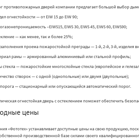
ог противопожарных дверей компании предлагает большой выбор дымо
дел огнестойкости — от EIW 15 до EIW 90;
огазонепроницаемость –EIWS15, EIWS 30, EIWS 45, EIWS 60, EIWS90;
екление — как менее, так и более 25%;
 заполнения проема пожаростойкой преграды — 1-й, 2-й, 3-й, изделия вн
ериал рамы — армированный алюминиевый или стальной профиль;
ы стекла — пожаростойкие многослойные стекла (европейское и гелезал
ичество створок — с одной (однопольные) или двумя (двупольные);
 порога — стационарный или опускающийся автоматический порог.
лическая огнестойкая дверь с остеклением поможет обеспечить безопа
одные цены
ния «Фототех» устанавливает доступные цены на свою продукцию, поск
собственной производственной базе силами своего квалифицированног