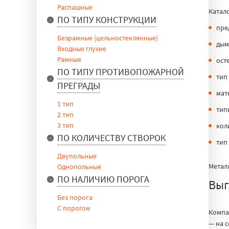
Распашные
Катал
ПО ТИПУ КОНСТРУКЦИИ
пре
Безрамные (цельностеклянные)
дым
Входные глухие
Рамные
ост
ПО ТИПУ ПРОТИВОПОЖАРНОЙ
тип
ПРЕГРАДЫ
мат
1 тип
тип
2 тип
3 тип
кол
ПО КОЛИЧЕСТВУ СТВОРОК
тип
Двупольные
Метал
Однопольные
ПО НАЛИЧИЮ ПОРОГА
Выг
Без порога
С порогом
Компа
— на 