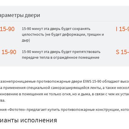
араметры двери
 15-90
I 15-
15-90 минут эта дверь будет сохранять
целостность (не будет деформации, трещин и
дыр)
 15-90
S 15
15-90 минут эта дверь будет препятствовать
передаче тепла в ограждённое помещение
азонепроницаемые противопожарные двери EIWS 15-90 обладают высок
за применения специальной саморасширяющейся ленты, а также нескол
новению в помещения не только огня, но и дыма, в связи с чем их уст
ва.
ния «Фототех» предлагает купить противопожарные конструкции, кот
ианты исполнения