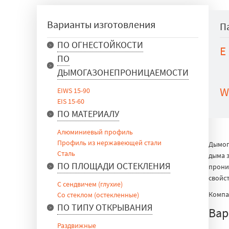
Варианты изготовления
П
ПО ОГНЕСТОЙКОСТИ
E
EIW 15
ПО
EIW 30
ДЫМОГАЗОНЕПРОНИЦАЕМОСТИ
EIW 45
EIW 60
W
EIWS 15-90
EIW 90
EIS 15-60
EI 15
ПО МАТЕРИАЛУ
EI 30
EI 45
Алюминиевый профиль
EI 60
Профиль из нержавеющей стали
Дымог
EI 90
Сталь
дыма 
ПО ПЛОЩАДИ ОСТЕКЛЕНИЯ
проник
свойст
С сендвичем (глухие)
Компа
Со стеклом (остекленные)
ПО ТИПУ ОТКРЫВАНИЯ
Вар
Раздвижные